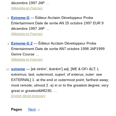
décembre 1997 JAP …
Wikipédia en Français
Extreme-G
— Éditeur Acclaim Développeur Probe
8
Entertainment Date de sortie AN 25 octobre 1997 EUR 9
décembre 1997 JAP …
Wikipédia en Français
Extreme-G 2
— Éditeur Acclaim Développeur Probe
9
Entertainment Date de sortie AN7 octobre 1998 JAP1999
Genre Course …
Wikipédia en Français
extreme
— [ek strēm′, ikstrēm′] adj. [ME & OFr &LT; L
10
extremus, last, outermost, superl. of exterus, outer: see
EXTERNAL] 1. at the end or outermost point; farthest away;
most remote; utmost 2. a) in or to the greatest degree; very
great or greatest&#8230; …
English World dictionary
Pages
Next
→