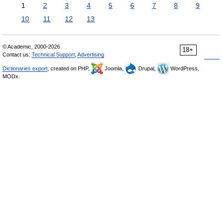
1
2
3
4
5
6
7
8
9
10
11
12
13
© Academic, 2000-2026
18+
Contact us:
Technical Support
,
Advertising
Dictionaries export
, created on PHP,
Joomla,
Drupal,
WordPress,
MODx.