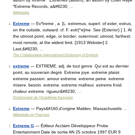
album by Xtreme * Extremes (album), an album by Collin Raye
*Extreme Records, a&#8230; …
Wikipedia
Extreme
— Ex*treme , a. [L. extremus, superl. of exter, extrus,
4
on the outside, outward: cf. F. extr[^e]me. See {Exterior}.] 1. At
the utmost point, edge, or border; outermost; utmost; farthest;
most remote; at the widest limit. [1913 Webster] 2.
Last;&#8230; …
The Collaborative International Dictionary of English
extreme
— EXTREME. adj. de tout genre. Qui est au dernier
5
point, au souverain degré. Extreme joye. extreme plaisir.
extreme passion. amour extreme. extreme peine. extreme
misere. besoin. extreme. extreme malheur. extreme froid.
chaleur extreme. rigueur&#8230; …
Dictionnaire de l'Académie française
Extreme
— Pays&#160;d’origine Malden, Massachusetts …
6
Wikipédia en Français
Extreme G
— Éditeur Acclaim Développeur Probe
7
Entertainment Date de sortie AN 25 octobre 1997 EUR 9