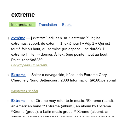
extreme
Interpretation
Translation
Books
extrême
— [ ɛkstrɛm ] adj. et n. m. • estreme XIIIe; lat.
1
extremus, superl. de exter → 1. extérieur I ♦ Adj. 1 ♦ Qui est
tout à fait au bout, qui termine (un espace, une durée). L
extrême limite. ⇒ dernier. À l extrême pointe : tout au bout.
Point, zone&#8230; …
Encyclopédie Universelle
Extreme
— Saltar a navegación, búsqueda Extreme Gary
2
Cherone y Nuno Bettencourt, 2008 Información&#160;personal
…
Wikipedia Español
Extreme
— or Xtreme may refer to:In music: *Extreme (band),
3
an American band ** Extreme (album), an album by Extreme
*Xtreme (group), a Latin music group ** Xtreme (album), an