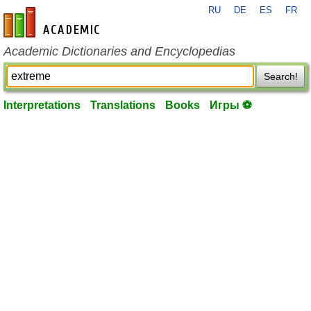
RU
DE
ES
FR
en-academic.com
Academic Dictionaries and Encyclopedias
Search!
Interpretations
Translations
Books
Игры ⚽